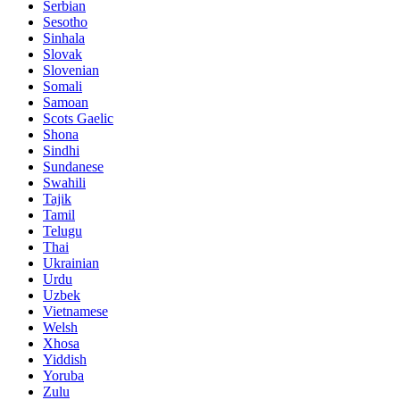
Serbian
Sesotho
Sinhala
Slovak
Slovenian
Somali
Samoan
Scots Gaelic
Shona
Sindhi
Sundanese
Swahili
Tajik
Tamil
Telugu
Thai
Ukrainian
Urdu
Uzbek
Vietnamese
Welsh
Xhosa
Yiddish
Yoruba
Zulu