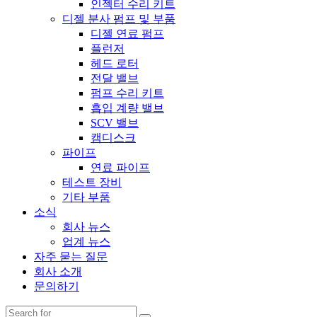
인젝터 수리 키트
디젤 분사 펌프 및 부품
디젤 연료 펌프
플런저
헤드 로터
전달 밸브
펌프 수리 키트
흡입 계량 밸브
SCV 밸브
캠디스크
파이프
연료 파이프
테스트 장비
기타 부품
소식
회사 뉴스
업계 뉴스
자주 묻는 질문
회사 소개
문의하기