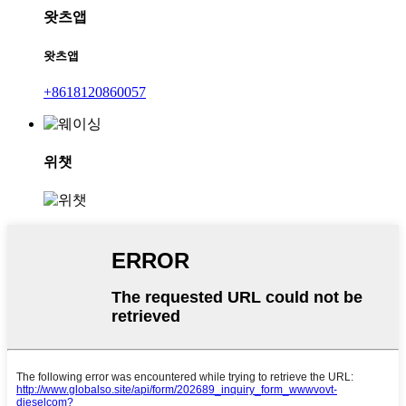
왓츠앱
왓츠앱
+8618120860057
위챗