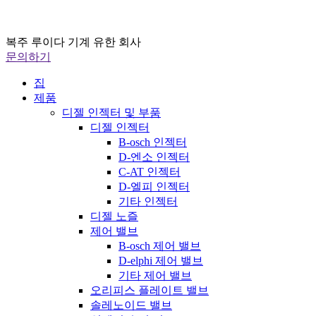
복주 루이다 기계 유한 회사
문의하기
집
제품
디젤 인젝터 및 부품
디젤 인젝터
B-osch 인젝터
D-엔소 인젝터
C-AT 인젝터
D-엘피 인젝터
기타 인젝터
디젤 노즐
제어 밸브
B-osch 제어 밸브
D-elphi 제어 밸브
기타 제어 밸브
오리피스 플레이트 밸브
솔레노이드 밸브