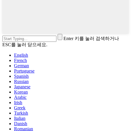
Enter 키를 눌러 검색하거나
ESC를 눌러 닫으세요.
English
French
German
Portuguese
Spanish
Russian
Japanese
Korean
Arabic
Irish
Greek
Turkish
Italian
Danish
Romanian