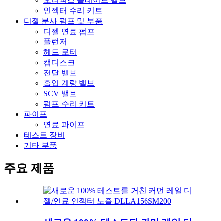
오리피스 플레이트 밸브
인젝터 수리 키트
디젤 분사 펌프 및 부품
디젤 연료 펌프
플런저
헤드 로터
캠디스크
전달 밸브
흡입 계량 밸브
SCV 밸브
펌프 수리 키트
파이프
연료 파이프
테스트 장비
기타 부품
주요 제품