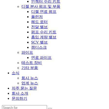
인젝터 수리 키트
디젤 분사 펌프 및 부품
디젤 연료 펌프
플런저
헤드 로터
전달 밸브
펌프 수리 키트
흡입 계량 밸브
SCV 밸브
캠디스크
파이프
연료 파이프
테스트 장비
기타 부품
소식
회사 뉴스
업계 뉴스
자주 묻는 질문
회사 소개
문의하기