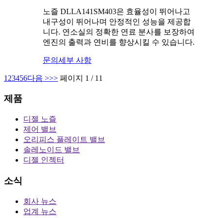
노즐 DLLA141SM403은 효율성이 뛰어나고
내구성이 뛰어나며 안정적인 성능을 제공합
니다. 연소실의 정확한 연료 분사를 보장하여
엔진의 출력과 연비를 향상시킬 수 있습니다.
문의
세부 사항
1
2
3
4
5
6
다음 >
>>
페이지 1 / 11
제품
디젤 노즐
제어 밸브
오리피스 플레이트 밸브
솔레노이드 밸브
디젤 인젝터
소식
회사 뉴스
업계 뉴스