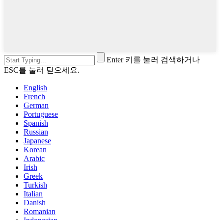
Enter 키를 눌러 검색하거나
ESC를 눌러 닫으세요.
English
French
German
Portuguese
Spanish
Russian
Japanese
Korean
Arabic
Irish
Greek
Turkish
Italian
Danish
Romanian