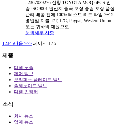
: 2367039276 신청 TOYOTA MOQ 6PCS 인
증 ISO9001 원산지 중국 포장 중립 포장 품질
관리 배송 전에 100% 테스트 리드 타임 7~15
영업일 지불 T/T, L/C, Paypal, Western Union
또는 귀하의 재원으로 ...
문의
세부 사항
1
2
3
4
5
다음 >
>>
페이지 1 / 5
제품
디젤 노즐
제어 밸브
오리피스 플레이트 밸브
솔레노이드 밸브
디젤 인젝터
소식
회사 뉴스
업계 뉴스