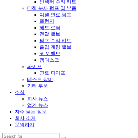
인젝터 수리 키트
디젤 분사 펌프 및 부품
디젤 연료 펌프
플런저
헤드 로터
전달 밸브
펌프 수리 키트
흡입 계량 밸브
SCV 밸브
캠디스크
파이프
연료 파이프
테스트 장비
기타 부품
소식
회사 뉴스
업계 뉴스
자주 묻는 질문
회사 소개
문의하기