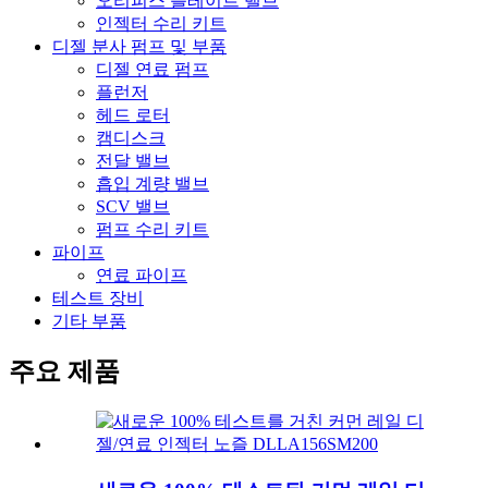
오리피스 플레이트 밸브
인젝터 수리 키트
디젤 분사 펌프 및 부품
디젤 연료 펌프
플런저
헤드 로터
캠디스크
전달 밸브
흡입 계량 밸브
SCV 밸브
펌프 수리 키트
파이프
연료 파이프
테스트 장비
기타 부품
주요 제품