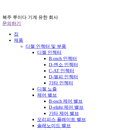
복주 루이다 기계 유한 회사
문의하기
집
제품
디젤 인젝터 및 부품
디젤 인젝터
B-osch 인젝터
D-엔소 인젝터
C-AT 인젝터
D-엘피 인젝터
기타 인젝터
디젤 노즐
제어 밸브
B-osch 제어 밸브
D-elphi 제어 밸브
기타 제어 밸브
오리피스 플레이트 밸브
솔레노이드 밸브